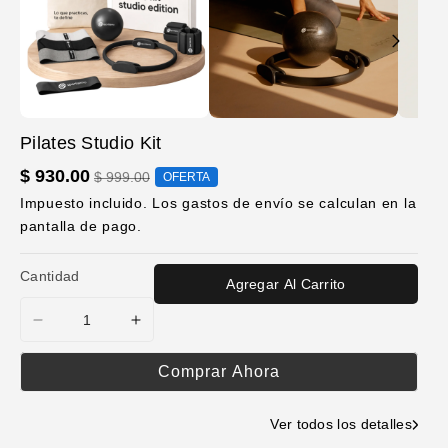
Del Producto
Abrir
Abrir
Abrir
elemento
elemento
element
Pilates Studio Kit
multimedia
multimedia
multimed
1
2
3
$ 930.00
$ 999.00
OFERTA
en
en
en
una
una
una
Impuesto incluido. Los
gastos de envío
se calculan en la
ventana
ventana
ventana
pantalla de pago.
modal
modal
modal
Cantidad
Agregar Al Carrito
Reducir
Aumentar
cantidad
cantidad
para
para
Comprar Ahora
Pilates
Pilates
Studio
Studio
Ver todos los detalles
Kit
Kit