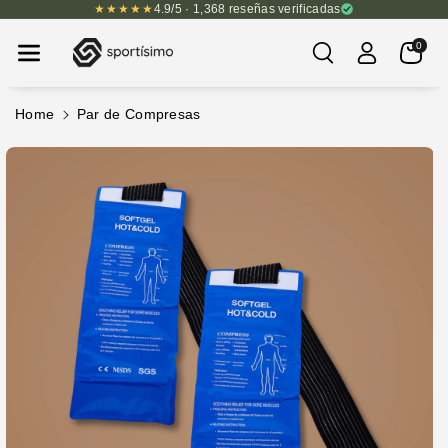
★★★★★
4.9/5 · 1,368 reseñas verificadas
Nte Al Cont
Enido
0
Ir
Home
Par de Compresas
Directamente
A La
Información
Del Producto